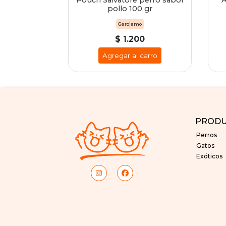
ilizado salmon
Pouch Salvatore perro sabor
A
pollo 100 gr
Gerolamo
00
$ 1.200
 carro
Agregar al carro
PROD
Perros
Gatos
Exóticos