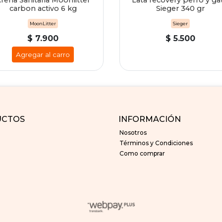
rena Sanitaria Moonlitter
Lata recovery perro y ga
carbon activo 6 kg
Sieger 340 gr
MoonLitter
Sieger
$ 7.900
$ 5.500
Agregar al carro
UCTOS
INFORMACIÓN
Nosotros
Términos y Condiciones
Como comprar