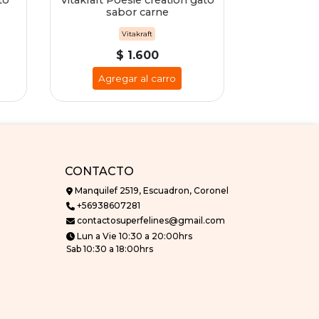
to
Vitakraft Poesie creation gato
Vitakraft Po
sabor carne
sab
Vitakraft
$ 1.600
Agregar al carro
Agre
CONTACTO
Manquilef 2519, Escuadron, Coronel
+56938607281
contactosuperfelines@gmail.com
Lun a Vie 10:30 a 20:00hrs
Sab 10:30 a 18:00hrs