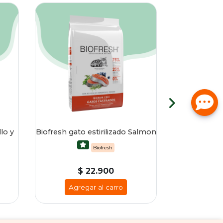
lo y
Biofresh gato estirilizado Salmon
Taste Of Th
mount
Biofresh
Tas
$ 22.900
$
Agregar al carro
Agre