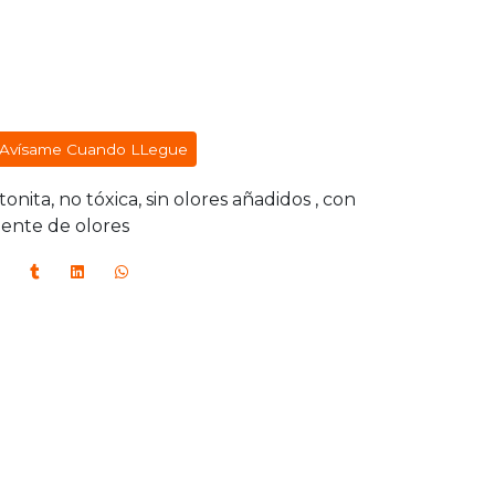
Avísame Cuando LLegue
nita, no tóxica, sin olores añadidos , con
bente de olores