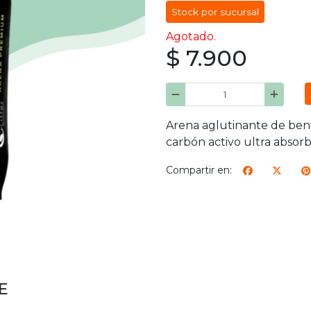
Stock por sucursal
Agotado.
$ 7.900
Arena aglutinante de bento
carbón activo ultra absor
Compartir en:
E