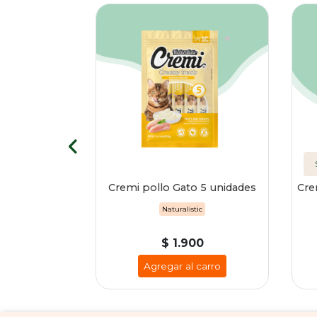
en pollo 2 kg
Cremi pollo Gato 5 unidades
Cre
Naturalistic
00
$ 1.900
 carro
Agregar al carro