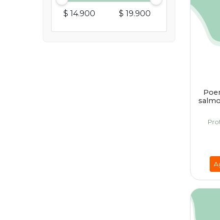
$ 14.900
$ 19.900
Poem
salmo
Pro
A