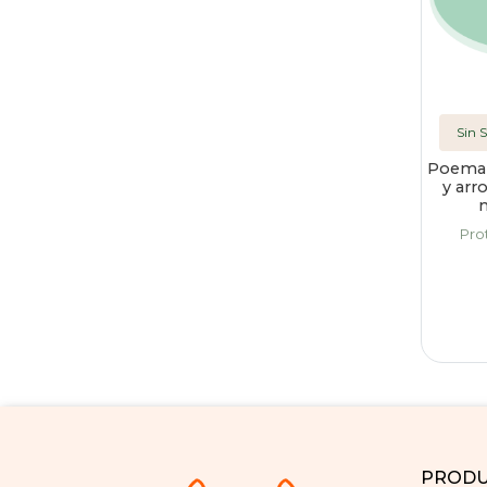
Sin 
Poema 
y arr
Pro
PROD