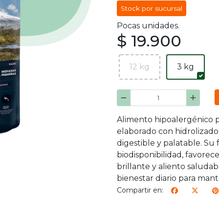
Stock por sucursal
Pocas unidades.
$ 19.900
12 kg
3 kg
Alimento hipoalergénico pa
elaborado con hidrolizado
digestible y palatable. S
biodisponibilidad, favorec
brillante y aliento saluda
bienestar diario para mant
Compartir en: