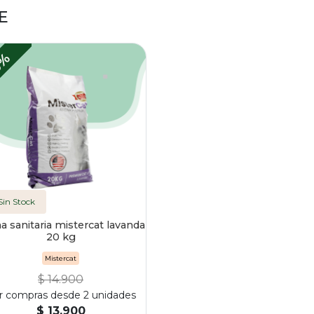
E
6%
Sin Stock
a sanitaria mistercat lavanda
20 kg
Mistercat
$ 14.900
r compras desde 2 unidades
$ 13.900