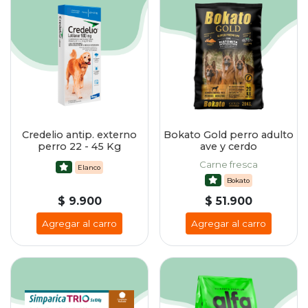
Credelio antip. externo
Bokato Gold perro adulto
perro 22 - 45 Kg
ave y cerdo
Carne fresca
Elanco
Bokato
$ 9.900
$ 51.900
Agregar al carro
Agregar al carro