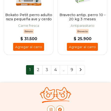
Bokato Petit perro adulto
Bravecto antip. perro 10 -
raza pequeña ave y cerdo
20 kg 3 meses
Carne fresca
Antiparasitario
Bokato
Bravecto
$ 31.500
$ 25.900
Agregar al carro
Agregar al carro
1
2
3
4
..
9