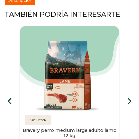
Descripción
TAMBIÉN PODRÍA INTERESARTE
-
Sin Stock
peta
Bravery perro medium large adulto lamb
12 kg