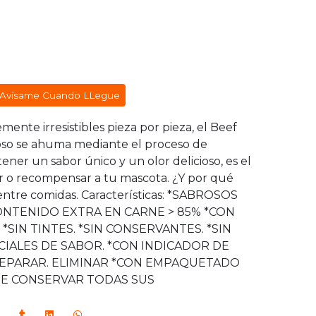
Avísame Cuando LLegue
mente irresistibles pieza por pieza, el Beef
noso se ahuma mediante el proceso de
ener un sabor único y un olor delicioso, es el
r o recompensar a tu mascota. ¿Y por qué
ntre comidas. Características: *SABROSOS
ONTENIDO EXTRA EN CARNE > 85% *CON
 *SIN TINTES. *SIN CONSERVANTES. *SIN
IALES DE SABOR. *CON INDICADOR DE
 SEPARAR. ELIMINAR *CON EMPAQUETADO
TE CONSERVAR TODAS SUS