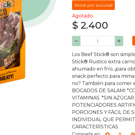
Stock por sucursal
Agotado.
$ 2.400
Los Beef Stick® son simple
Stick® Rustico extra car
ahumado en frío, ¡para obt
snack perfecto para mima
no? También para comer e
BOCADOS DE SALAMI *C
VITAMINAS. *SIN AZÚCAR.
POTENCIADORES ARTIFIC
PORCIONES Y FÁCIL DE
INDIVIDUAL QUE PERMI
CARACTERÍSTICAS.
Compartir en: