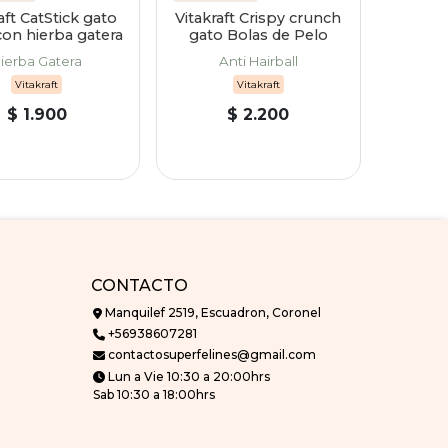
aft CatStick gato
Vitakraft Crispy crunch
con hierba gatera
gato Bolas de Pelo
ierba Gatera
Anti Hairball
Vitakraft
Vitakraft
$ 1.900
$ 2.200
CONTACTO
Manquilef 2519, Escuadron, Coronel
+56938607281
contactosuperfelines@gmail.com
Lun a Vie 10:30 a 20:00hrs
Sab 10:30 a 18:00hrs