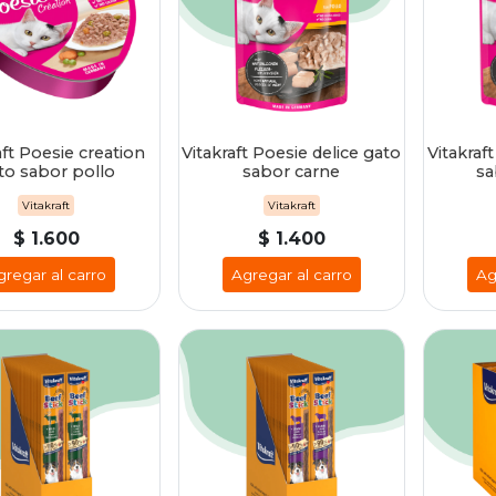
aft Poesie creation
Vitakraft Poesie delice gato
Vitakraf
to sabor pollo
sabor carne
sa
Vitakraft
Vitakraft
$ 1.600
$ 1.400
gregar al carro
Agregar al carro
Ag