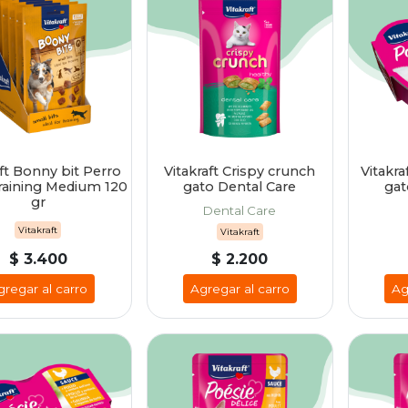
aft Bonny bit Perro
Vitakraft Crispy crunch
Vitakra
raining Medium 120
gato Dental Care
gat
gr
Dental Care
Vitakraft
Vitakraft
$ 3.400
$ 2.200
gregar al carro
Agregar al carro
Ag