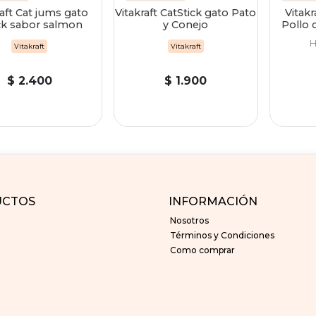
raft Cat jums gato
Vitakraft CatStick gato Pato
Vitakr
ck sabor salmon
y Conejo
Pollo 
H
Vitakraft
Vitakraft
$ 2.400
$ 1.900
UCTOS
INFORMACIÓN
Nosotros
Términos y Condiciones
Como comprar