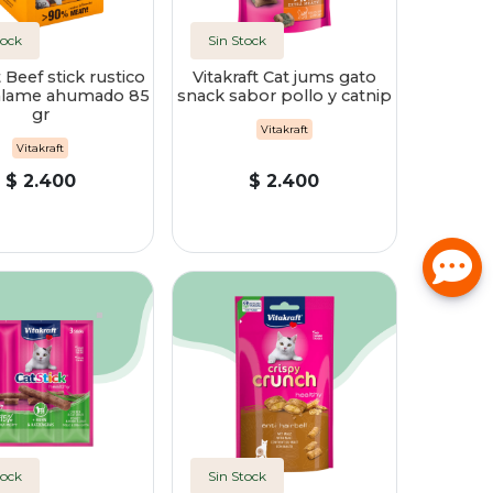
tock
Sin Stock
t Beef stick rustico
Vitakraft Cat jums gato
alame ahumado 85
snack sabor pollo y catnip
gr
Vitakraft
Vitakraft
$ 2.400
$ 2.400
tock
Sin Stock