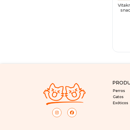
Vitak
sna
PROD
Perros
Gatos
Exóticos