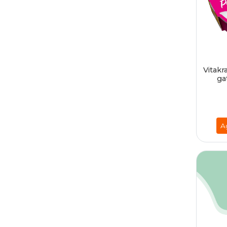
Vitakr
ga
A