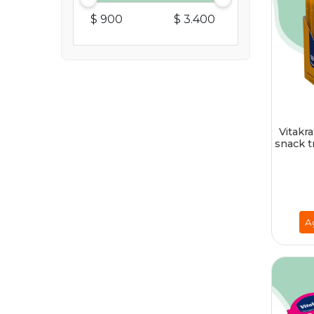
$ 900
$ 3.400
Vitakr
snack t
A