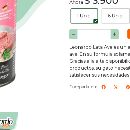
$ 3.900
Ahora
1 Unid.
6 Unid.
Leonardo Lata Ave es un 
ave. En su fórmula solamen
Gracias a la alta disponibil
productos, su gato neces
satisfacer sus necesidades 
Compartir en: