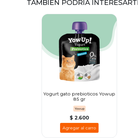
TAMBIÉN PODRÍA INTERESART
Yogurt gato prebioticos Yowup
85 gr
Yowup
$ 2.600
Agregar al carro