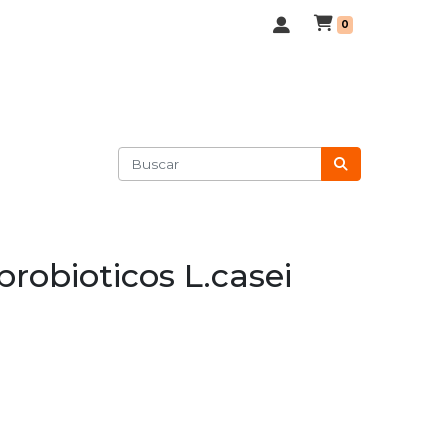
0
probioticos L.casei