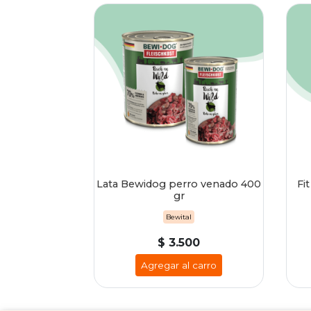
Lata Bewidog perro venado 400
Fi
gr
Bewital
$ 3.500
Agregar al carro