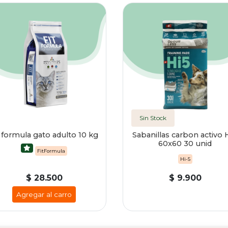
Sin Stock
t formula gato adulto 10 kg
Sabanillas carbon activo 
60x60 30 unid
FitFormula
Hi-5
$ 28.500
$ 9.900
Agregar al carro