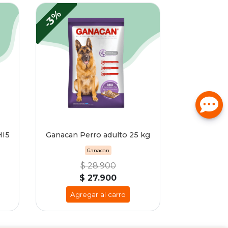
-3%
HI5
Ganacan Perro adulto 25 kg
Ganacan
$ 28.900
$ 27.900
Agregar al carro