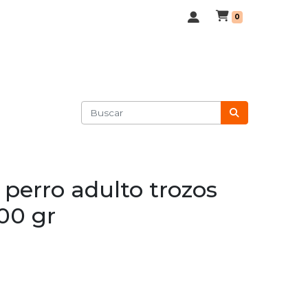
0
 perro adulto trozos
00 gr