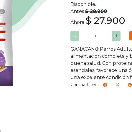
Disponible.
Antes
$ 28.900
$ 27.900
Ahora
GANACAN® Perros Adultos 
alimentación completa y b
buena salud. Con proteínas
esenciales, favorece una 
una excelente condición fí
Compartir en: