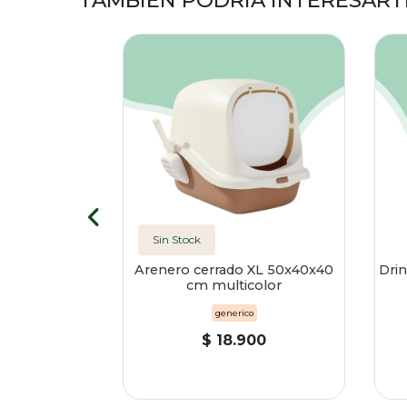
TAMBIÉN PODRÍA INTERESART
Sin Stock
 adulto raza
Arenero cerrado XL 50x40x40
Drin
10 kg
cm multicolor
la
generico
00
$ 18.900
 carro