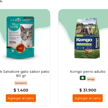
E
k Salvatore gato sabor pato
Kongo perro adulto
80 gr
kongo
Gerolamo
$ 1.400
$ 31.900
Agregar al carro
Agregar al carro