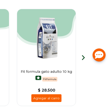
Sin Stock
Fit formula gato adulto 10 kg
Plato ce
FitFormula
$ 28.500
$
Agregar al carro