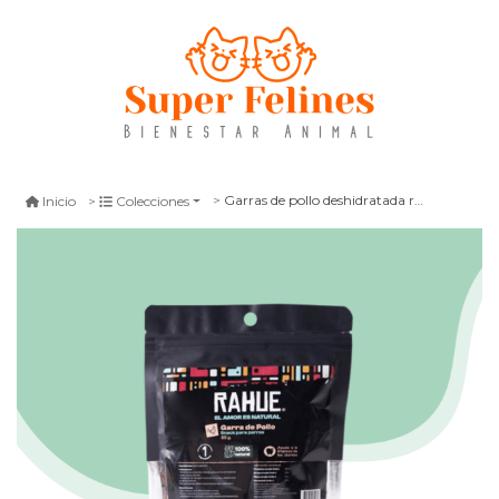
Garras de pollo deshidratada rahue 65 gr
Inicio
Colecciones