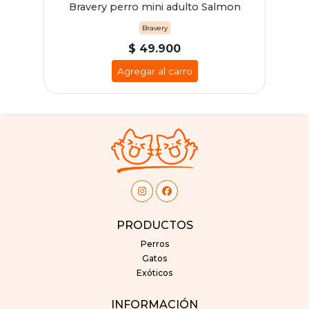
Bravery perro mini adulto Salmon
j
Bravery
$ 49.900
Agregar al carro
PRODUCTOS
Perros
Gatos
Exóticos
INFORMACIÓN