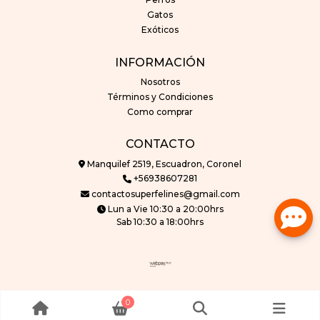
Perros
Gatos
Exóticos
INFORMACIÓN
Nosotros
Términos y Condiciones
Como comprar
CONTACTO
Manquilef 2519, Escuadron, Coronel
+56938607281
contactosuperfelines@gmail.com
Lun a Vie 10:30 a 20:00hrs
Sab 10:30 a 18:00hrs
superfelines © 2026
0
Creado por
Bsale