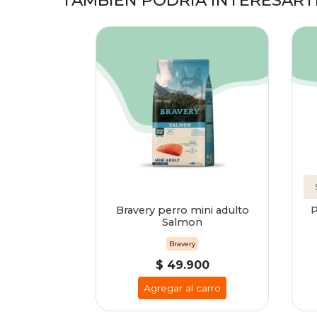
TAMBIÉN PODRÍA INTERESART
Bravery perro mini adulto
P
Salmon
Bravery
$ 49.900
Agregar al carro