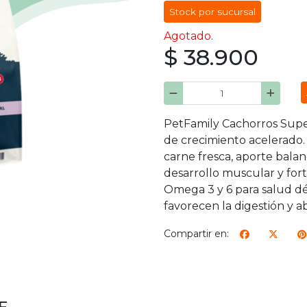
Stock por sucursal
Agotado.
$ 38.900
PetFamily Cachorros Supe
de crecimiento acelerado.
carne fresca, aporte bala
desarrollo muscular y for
Omega 3 y 6 para salud dér
favorecen la digestión y a
Compartir en: