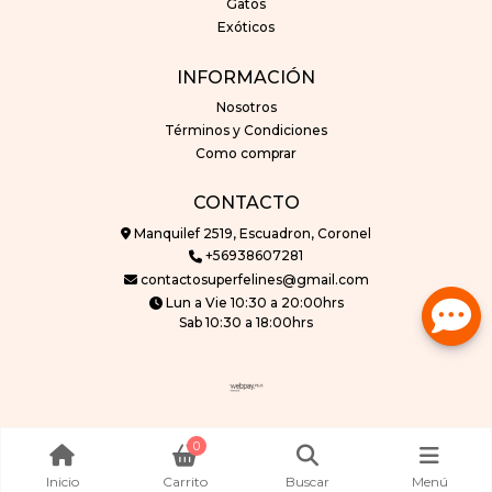
Gatos
Exóticos
INFORMACIÓN
Nosotros
Términos y Condiciones
Como comprar
CONTACTO
Manquilef 2519, Escuadron, Coronel
+56938607281
contactosuperfelines@gmail.com
Lun a Vie 10:30 a 20:00hrs
Sab 10:30 a 18:00hrs
superfelines © 2026
0
Creado por
Bsale
Inicio
Carrito
Buscar
Menú