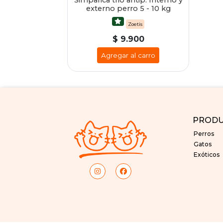
Simparica trio antip. Interno y
externo perro 5 - 10 kg
Zoetis
$ 9.900
Agregar al carro
PROD
Perros
Gatos
Exóticos