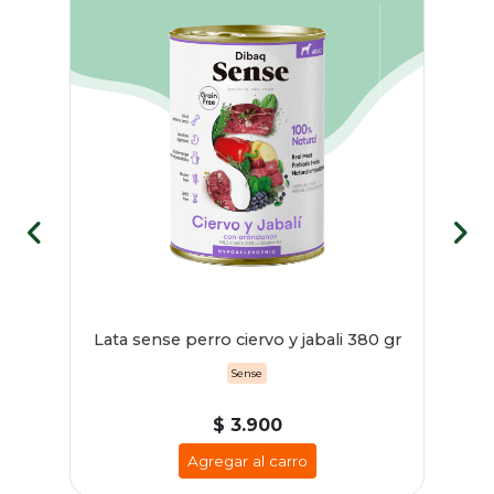
 380
Lata sense perro ciervo y jabali 380 gr
Lat
Sense
$ 3.900
Agregar al carro