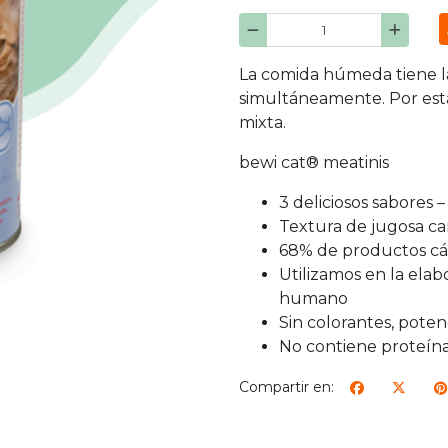
La comida húmeda tiene l
simultáneamente. Por est
mixta.
bewi cat® meatinis
3 deliciosos sabores 
Textura de jugosa c
68% de productos cá
Utilizamos en la ela
humano
Sin colorantes, poten
No contiene proteína
Compartir en: