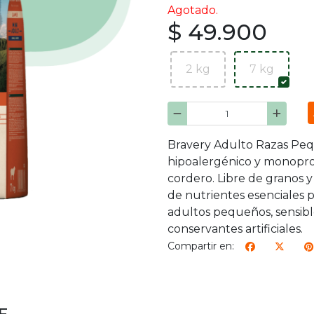
Agotado.
$ 49.900
2 kg
7 kg
Bravery Adulto Razas Peq
hipoalergénico y monopro
cordero. Libre de granos y
de nutrientes esenciales pa
adultos pequeños, sensibles
conservantes artificiales.
Compartir en: