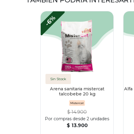
TAMBIÉN PODRÍA INTERESART
-6%
Sin Stock
Arena sanitaria mistercat
Alfa
talcobebe 20 kg
Mistercat
$ 14.900
Por compras desde 2 unidades
$ 13.900